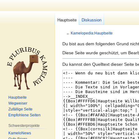
Hauptseite
Diskussion
←
Kamelopedia:Hauptseite
Zur
Zur
Du bist aus dem folgenden Grund nicht 
Navigation
Suche
Diese Seite wurde geschützt, um Bearb
springen
springen
Du kannst den Quelltext dieser Seite b
Hauptseite
Wegweiser
Zufällige Seite
Empfohlene Seiten
Schwesterprojekte
KameloNews
Gute Frage