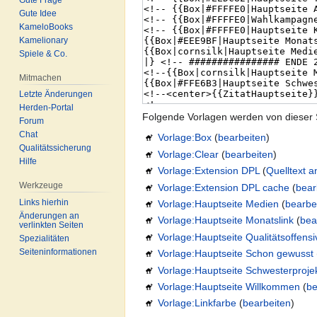
Gute Idee
KameloBooks
Kamelionary
Spiele & Co.
Mitmachen
Letzte Änderungen
Herden-Portal
Folgende Vorlagen werden von dieser 
Forum
Chat
Vorlage:Box
(
bearbeiten
)
Qualitätssicherung
Vorlage:Clear
(
bearbeiten
)
Hilfe
Vorlage:Extension DPL
(
Quelltext 
Werkzeuge
Vorlage:Extension DPL cache
(
bear
Links hierhin
Vorlage:Hauptseite Medien
(
bearbe
Änderungen an
Vorlage:Hauptseite Monatslink
(
bea
verlinkten Seiten
Vorlage:Hauptseite Qualitätsoffensi
Spezialitäten
Seiten­informationen
Vorlage:Hauptseite Schon gewusst
Vorlage:Hauptseite Schwesterproje
Vorlage:Hauptseite Willkommen
(
be
Vorlage:Linkfarbe
(
bearbeiten
)