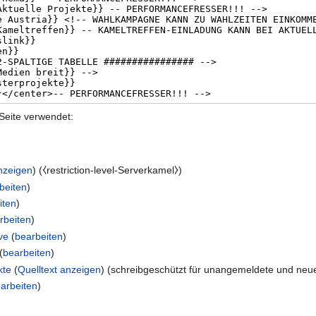
Seite verwendet:
anzeigen
) (⧼restriction-level-Serverkamel⧽)
beiten
)
iten
)
rbeiten
)
ve
(
bearbeiten
)
(
bearbeiten
)
kte
(
Quelltext anzeigen
) (schreibgeschützt für unangemeldete und ne
arbeiten
)