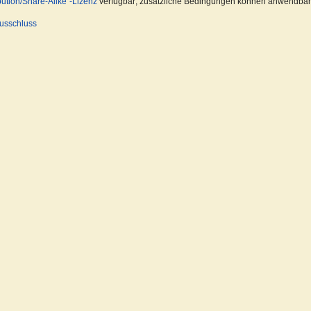
ution/Share-Alike“-Lizenz
verfügbar; zusätzliche Bedingungen können anwendbar s
usschluss