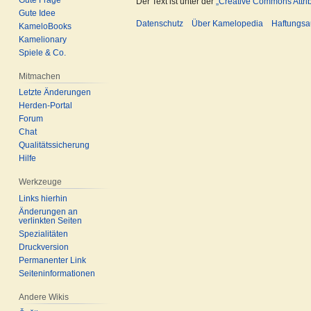
Der Text ist unter der
„Creative Commons Attrib
Gute Idee
Datenschutz
Über Kamelopedia
Haftungsa
KameloBooks
Kamelionary
Spiele & Co.
Mitmachen
Letzte Änderungen
Herden-Portal
Forum
Chat
Qualitätssicherung
Hilfe
Werkzeuge
Links hierhin
Änderungen an
verlinkten Seiten
Spezialitäten
Druckversion
Permanenter Link
Seiten­informationen
Andere Wikis