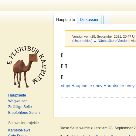
Hauptseite
Diskussion
F/b
Version vom 28. September 2021, 20:47 U
(
Unterschied
)
← Nächstältere Version
| Akt
Zur
Zur
[]
Navigation
Suche
[] []
springen
springen
[]
stupi:Hauptseite
uncy:Hauptseite
uncy
Hauptseite
Wegweiser
Zufällige Seite
Empfohlene Seiten
Schwesterprojekte
Diese Seite wurde zuletzt am 28. September 2
KameloNews
Gute Frage