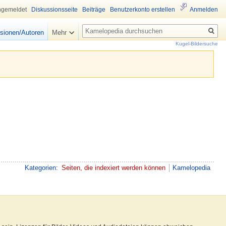
ngemeldet
Diskussionsseite
Beiträge
Benutzerkonto erstellen
Anmelden
Suche
sionen/Autoren
Mehr
Kugel-Bildersuche
Kategorien
:
Seiten, die indexiert werden können
Kamelopedia