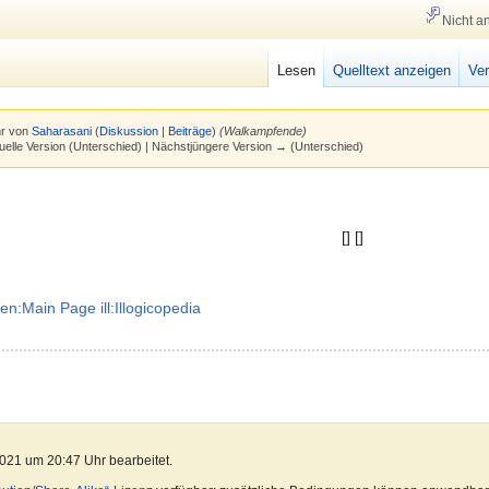
Nicht a
Lesen
Quelltext anzeigen
Ver
hr von
Saharasani
(
Diskussion
|
Beiträge
)
(Walkampfende)
uelle Version (Unterschied) | Nächstjüngere Version → (Unterschied)
[] []
-en:Main Page
ill:Illogicopedia
021 um 20:47 Uhr bearbeitet.